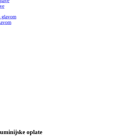
ave
glavom
uminijske oplate