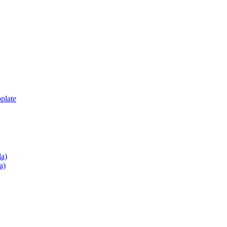
plate
la)
a)