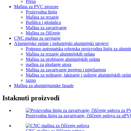
Presa
Mašina za PVC prozore
Proizvodna linija
Mašina za rezanje
Bušilica i glodalica
Mašina za zavarivanje
Mašina za čišćenje
CNC mašina za savijanje
Aluminijske oplate i industrijski aluminijski strojevi
Potpuno automatska robotska proizvodna linija za alumin
Mašina za rezanje aluminijskih oplata
Mašina za probijanje aluminijskih oplata
mašina za glodanje utora
Mašina za zavarivanje trenjem i miješanjem
Mašina za poliranje, lakiranje i sušenje aluminijskih oplat
razno
Mašina za aluminijumske fasade
Istaknuti proizvodi
Proizvodna linija za zavarivanje, čišćenje uglova za uPV
CNC mašina za čišćenje uglova