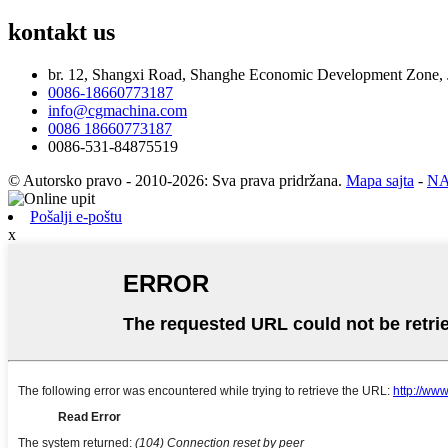
kontakt
us
br. 12, Shangxi Road, Shanghe Economic Development Zone, 
0086-18660773187
info@cgmachina.com
0086 18660773187
0086-531-84875519
© Autorsko pravo - 2010-2026: Sva prava pridržana.
Mapa sajta
-
NA
Pošalji e-poštu
x