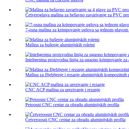
Četveroglava mašina za bešavno zavarivanje za PVC prozo
7-osna mašina za krimpovanje uglova sa jednom glavom 
Mašina za bušenje aluminijskih roletni
Inteligentna proizvodna linija za ugaono krimpovanje za a
Mašina za žljebljenje i rezanje aluminijskih kompozitnih
CNC ACP mašina za urezivanje i rezanje
Petoosni CNC centar za obradu aluminijskih profila
Četveroosni CNC centar za obradu aluminijskih profila