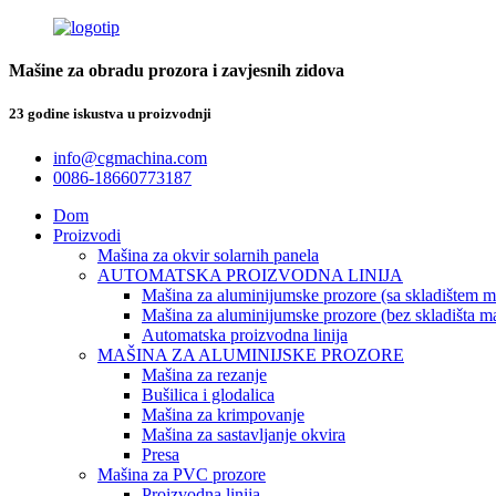
Mašine za obradu prozora i zavjesnih zidova
23 godine iskustva u proizvodnji
info@cgmachina.com
0086-18660773187
Dom
Proizvodi
Mašina za okvir solarnih panela
AUTOMATSKA PROIZVODNA LINIJA
Mašina za aluminijumske prozore (sa skladištem ma
Mašina za aluminijumske prozore (bez skladišta mat
Automatska proizvodna linija
MAŠINA ZA ALUMINIJSKE PROZORE
Mašina za rezanje
Bušilica i glodalica
Mašina za krimpovanje
Mašina za sastavljanje okvira
Presa
Mašina za PVC prozore
Proizvodna linija