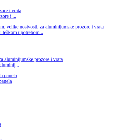
re i ...
i teškom upotrebom...
luminij...
 panela