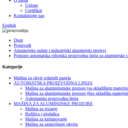
O nama
Usluge
Certifikat
Kontaktirajte nas
English
Dom
Proizvodi
Aluminijske oplate i industrijski aluminijski strojevi
Potpuno automatska robotska proizvodna linija za aluminijske o
Kategorije
Mašina za okvir solarnih panela
AUTOMATSKA PROIZVODNA LINIJA
Mašina za aluminijumske prozore (sa skladištem materija
Mašina za aluminijumske prozore (bez skladišta materijal
Automatska proizvodna linija
MAŠINA ZA ALUMINIJSKE PROZORE
Mašina za rezanje
Bušilica i glodalica
Mašina za krimpovanje
Mašina za sastavljanje okvira