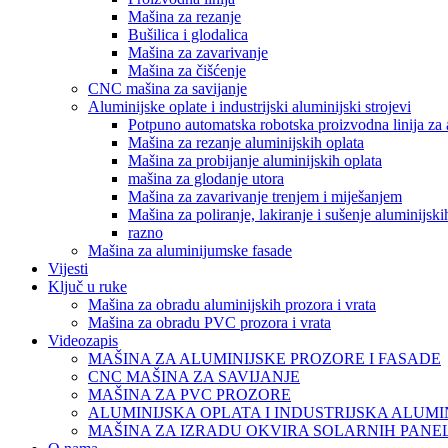
Mašina za rezanje
Bušilica i glodalica
Mašina za zavarivanje
Mašina za čišćenje
CNC mašina za savijanje
Aluminijske oplate i industrijski aluminijski strojevi
Potpuno automatska robotska proizvodna linija za 
Mašina za rezanje aluminijskih oplata
Mašina za probijanje aluminijskih oplata
mašina za glodanje utora
Mašina za zavarivanje trenjem i miješanjem
Mašina za poliranje, lakiranje i sušenje aluminijski
razno
Mašina za aluminijumske fasade
Vijesti
Ključ u ruke
Mašina za obradu aluminijskih prozora i vrata
Mašina za obradu PVC prozora i vrata
Videozapis
MAŠINA ZA ALUMINIJSKE PROZORE I FASADE
CNC MAŠINA ZA SAVIJANJE
MAŠINA ZA PVC PROZORE
ALUMINIJSKA OPLATA I INDUSTRIJSKA ALUMI
MAŠINA ZA IZRADU OKVIRA SOLARNIH PANE