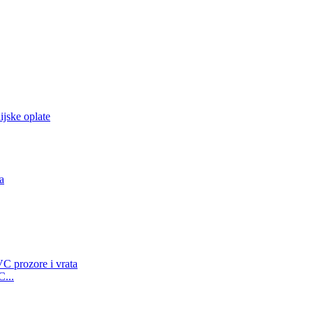
ijske oplate
a
C...