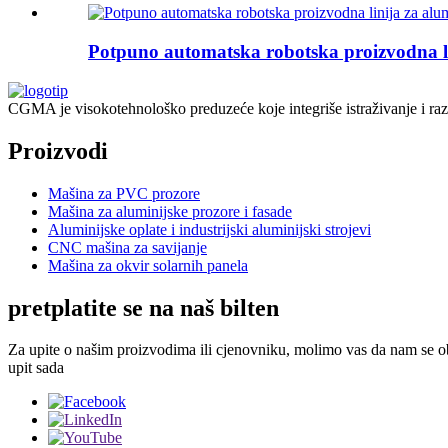
Potpuno automatska robotska proizvodna li
CGMA je visokotehnološko preduzeće koje integriše istraživanje i raz
Proizvodi
Mašina za PVC prozore
Mašina za aluminijske prozore i fasade
Aluminijske oplate i industrijski aluminijski strojevi
CNC mašina za savijanje
Mašina za okvir solarnih panela
pretplatite se na naš bilten
Za upite o našim proizvodima ili cjenovniku, molimo vas da nam se obr
upit sada